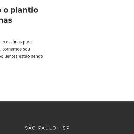
 o plantio
 nas
necessárias para
m, tornamos seu
poluentes estão sendo
SÃO PAULO – SP