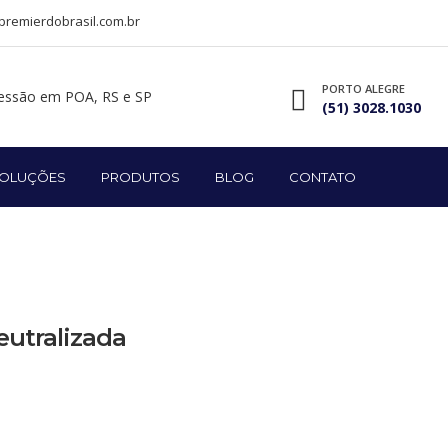
remierdobrasil.com.br
PORTO ALEGRE
(51) 3028.1030
OLUÇÕES
PRODUTOS
BLOG
CONTATO
eutralizada