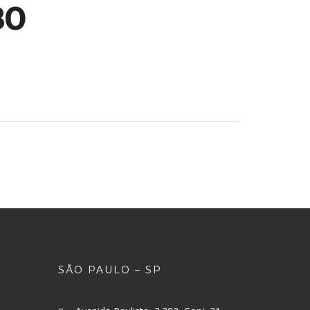
80
SÃO PAULO – SP