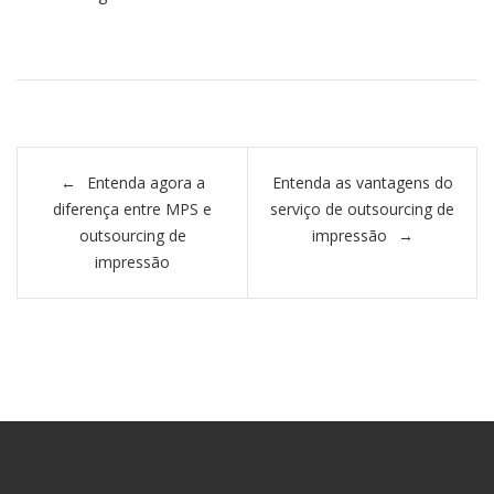
Navegação de Post
Entenda agora a
Entenda as vantagens do
diferença entre MPS e
serviço de outsourcing de
outsourcing de
impressão
impressão